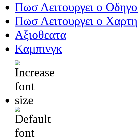
Πωσ Λειτουργει ο Οδηγ
Πωσ Λειτουργει ο Χαρτ
Αξιοθεατα
Καμπινγκ