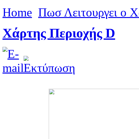
Home
Πωσ Λειτουργει ο 
Χάρτης Περιοχής D