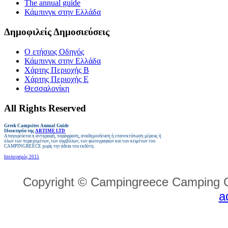
The annual guide
Κάμπινγκ στην Ελλάδα
Δημοφιλείς Δημοσιεύσεις
Ο ετήσιος Οδηγός
Κάμπινγκ στην Ελλάδα
Χάρτης Περιοχής Β
Χάρτης Περιοχής E
Θεσσαλονίκη
All Rights Reserved
Greek Campsites
Annual Guide
Ιδιοκτησία της
ARTIME LTD
Απαγορεύεται η αντιγραφή, παράφραση, αναδημοσίευση ή επανεκτύπωση μέρους ή
όλων των περιεχομένων, των συμβόλων, των φωτογραφιών και των κειμένων του
CAMPINGREECE
χωρίς την άδεια του εκδότη
.
Ισολογισμός 2015
Copyright © Campingreece Camping G
a