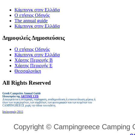
Κάμπινγκ στην Ελλάδα
Ο ετήσιος Οδηγός
The annual guide
Κάμπινγκ στην Ελλάδα
Δημοφιλείς Δημοσιεύσεις
Ο ετήσιος Οδηγός
Κάμπινγκ στην Ελλάδα
Χάρτης Περιοχής Β
Χάρτης Περιοχής E
Θεσσαλονίκη
All Rights Reserved
Greek Campsites
Annual Guide
Ιδιοκτησία της
ARTIME LTD
Απαγορεύεται η αντιγραφή, παράφραση, αναδημοσίευση ή επανεκτύπωση μέρους ή
όλων των περιεχομένων, των συμβόλων, των φωτογραφιών και των κειμένων του
CAMPINGREECE
χωρίς την άδεια του εκδότη
.
Ισολογισμός 2015
Copyright © Campingreece Camping G