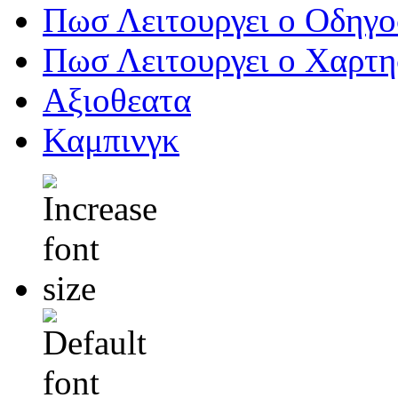
Πωσ Λειτουργει ο Οδηγ
Πωσ Λειτουργει ο Χαρτ
Αξιοθεατα
Καμπινγκ